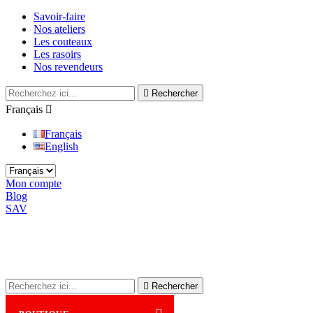
Savoir-faire
Nos ateliers
Les couteaux
Les rasoirs
Nos revendeurs

Rechercher
Français

Français
English
Mon compte
Blog
SAV

Rechercher
