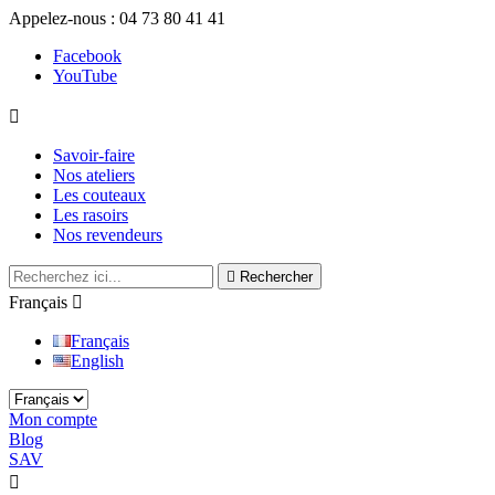
Appelez-nous :
04 73 80 41 41
Facebook
YouTube

Savoir-faire
Nos ateliers
Les couteaux
Les rasoirs
Nos revendeurs

Rechercher
Français

Français
English
Mon compte
Blog
SAV

