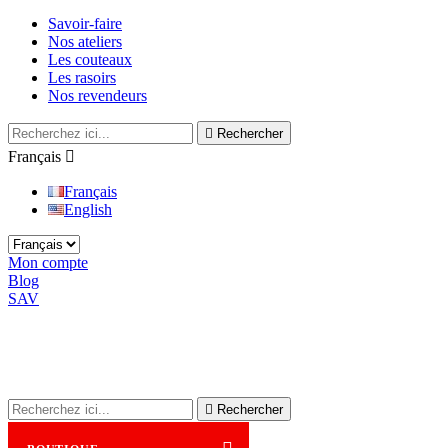
Savoir-faire
Nos ateliers
Les couteaux
Les rasoirs
Nos revendeurs

Rechercher
Français

Français
English
Mon compte
Blog
SAV

Rechercher
