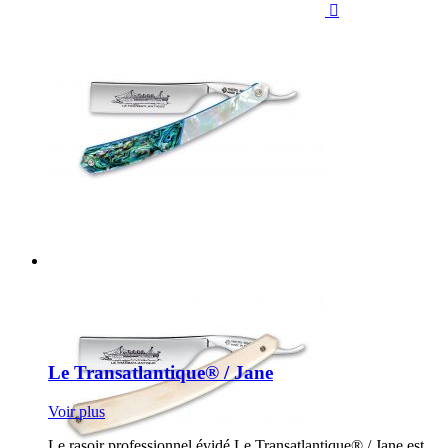

Le Transatlantique® / Jane
Voir plus
Le rasoir professionnel évidé Le Transatlantique® / Jane est