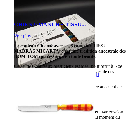
CHIEN® MANCHE TISSU...
Voir plus
Le couteau Chien® avec ses 6 couteaux TISSU
MADRAS MICARTA, c’est une tradition ancestrale des
DOM-TOM qui ressurgit en toute beauté.
Ce set de 6 couteaux prestigieux est idéal pour offrir à Noël
ou décorer votre table avec les couleurs festives de ces

manches.
Avec sa coupe rasoir, signature du savoir-faire ancestral de
Thiers-Issard !
Un produit original et unique à découvrir !
Chaque manche est unique : les motifs peuvent varier selon
l'endroit où le veritable tissu madras tombe au moment du
coulage dans la matière.