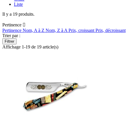
Liste
Il y a 19 produits.
Pertinence

Pertinence
Nom, A à Z
Nom, Z à A
Prix, croissant
Prix, décroissant
Trier par :
Filtrer
Affichage 1-19 de 19 article(s)