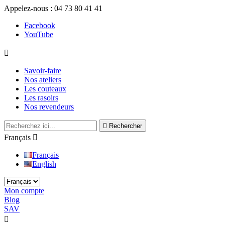
Appelez-nous :
04 73 80 41 41
Facebook
YouTube

Savoir-faire
Nos ateliers
Les couteaux
Les rasoirs
Nos revendeurs

Rechercher
Français

Français
English
Mon compte
Blog
SAV

