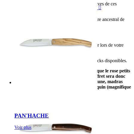
ou décorer votre table avec les couleurs festives de ces

manches.
Avec sa coupe rasoir, signature du savoir-faire ancestral de
Thiers-Issard !
Un produit original et unique à découvrir !
Panachage de couleurs aux choix (à spécifier lors de votre
commande dans la messagerie)
Edition spéciale évènement en limite des stocks disponibles.
Attention, le manche bleu et le rose ainsi que le rose petits
carreaux ne sont plus disponibles. Le coffret sera donc
composé de madras authentique rouge/jaune, madras
carreau bleu/vert, et madras modele arlequin (magnifique
!).
PAN'HACHE
Voir plus