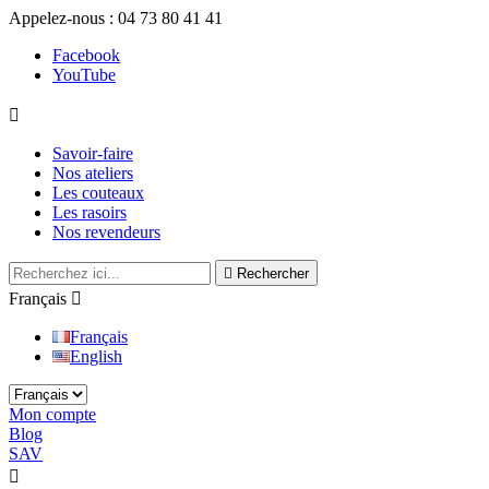
Appelez-nous :
04 73 80 41 41
Facebook
YouTube

Savoir-faire
Nos ateliers
Les couteaux
Les rasoirs
Nos revendeurs

Rechercher
Français

Français
English
Mon compte
Blog
SAV

