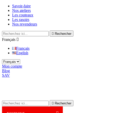
Savoir-faire
Nos ateliers
Les couteaux
Les rasoirs
Nos revendeurs

Rechercher
Français

Français
English
Mon compte
Blog
SAV

Rechercher
