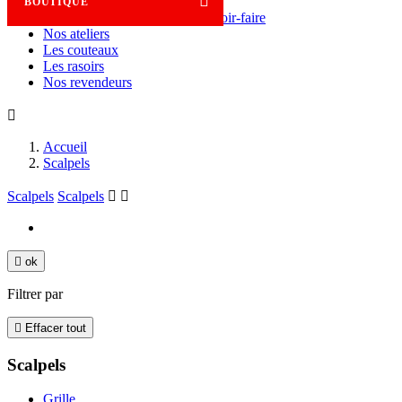

BOUTIQUE
Savoir-faire
Nos ateliers
Les couteaux
Les rasoirs
Nos revendeurs

Accueil
Scalpels
Scalpels
Scalpels



ok
Filtrer par

Effacer tout
Scalpels
Grille