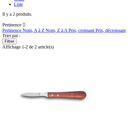
Liste
Il y a 2 produits.
Pertinence

Pertinence
Nom, A à Z
Nom, Z à A
Prix, croissant
Prix, décroissant
Trier par :
Filtrer
Affichage 1-2 de 2 article(s)