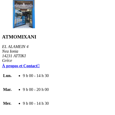
ATMOMIXANI
EL ALAMEIN 4
Nea Ionia
14231 ATTIKI
Grèce
À propos et Contact

Lun.
9 h 00 - 14 h 30
Mar.
9 h 00 - 20 h 00
Mer.
9 h 00 - 14 h 30