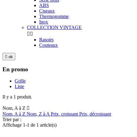
ABS
Ciseaux
Thermogomme
Inox
COLLECTION VINTAGE


Rasoirs
Couteaux

ok
En promo
Grille
Liste
Il y a 1 produit.
Nom, A à Z

Nom, A à Z
Nom, Z à A
Prix, croissant
Prix, décroissant
Trier par :
Affichage 1-1 de 1 article(s)