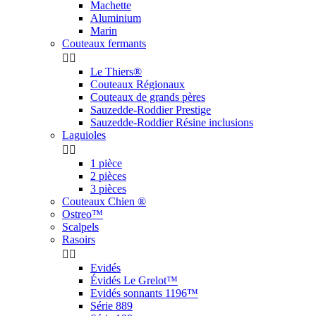
Machette
Aluminium
Marin
Couteaux fermants


Le Thiers®
Couteaux Régionaux
Couteaux de grands pères
Sauzedde-Roddier Prestige
Sauzedde-Roddier Résine inclusions
Laguioles


1 pièce
2 pièces
3 pièces
Couteaux Chien ®
Ostreo™
Scalpels
Rasoirs


Evidés
Évidés Le Grelot™
Evidés sonnants 1196™
Série 889