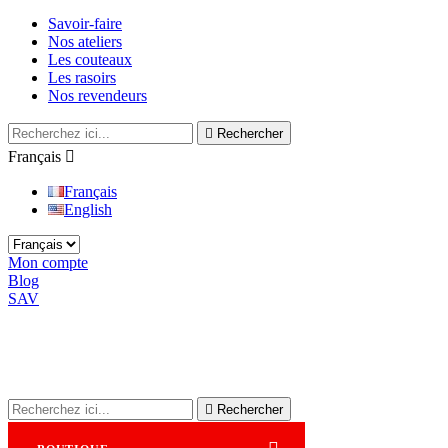
Savoir-faire
Nos ateliers
Les couteaux
Les rasoirs
Nos revendeurs

Rechercher
Français

Français
English
Mon compte
Blog
SAV

Rechercher
