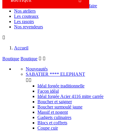

BOUTIQUE
Savoir-faire
Nos ateliers
Les couteaux
Les rasoirs
Nos revendeurs

Accueil
Boutique
Boutique


Nouveautés
SABATIER **** ELEPHANT


Idéal forgée traditionnelle
Façon idéal
Idéal forgée Acier 4116 mitre carrée
Boucher et saigner
Boucher surmoulé jaune
Massif et nogent
Gadgets culinaires
Blocs et coffrets
Coupe cuir