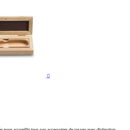

e pour accueillir tous vos accessoires de rasage avec distinction.