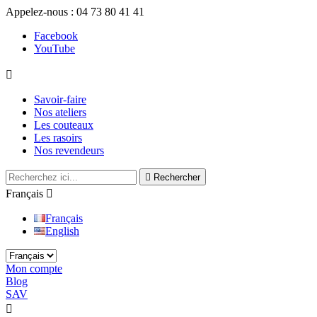
Appelez-nous :
04 73 80 41 41
Facebook
YouTube

Savoir-faire
Nos ateliers
Les couteaux
Les rasoirs
Nos revendeurs

Rechercher
Français

Français
English
Mon compte
Blog
SAV
