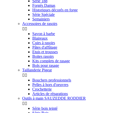
Série 188
Forgés Damas
Historiques décorés en forge
Série Spéciale
Semainiers
Accessoires de rasoirs


Savon à barbe
Blaireaux
Cuirs à rasoirs
Pâtes d'affûtage
Etuis et trousses
Boites rasoirs
Kits complets de rasage
Bols pour rasage
Taillanderie Pigeat


Bouchers professionnels
Pelles à hors d'oeuvres
Crochetterie
Articles de réparations
Outils à main SAUZEDDE RODDIER


Série bois teinté
Série Bois