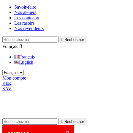
Savoir-faire
Nos ateliers
Les couteaux
Les rasoirs
Nos revendeurs

Rechercher
Français

Français
English
Mon compte
Blog
SAV

Rechercher
