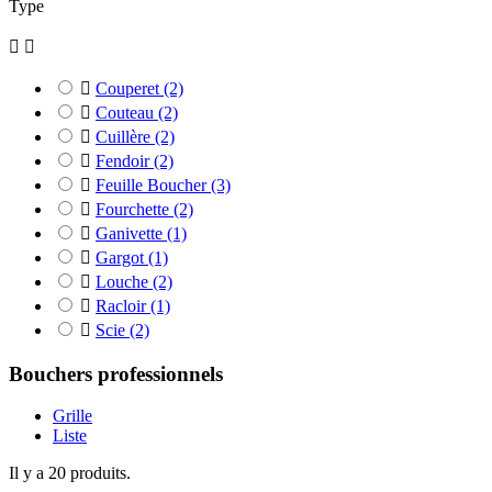
Type



Couperet
(2)

Couteau
(2)

Cuillère
(2)

Fendoir
(2)

Feuille Boucher
(3)

Fourchette
(2)

Ganivette
(1)

Gargot
(1)

Louche
(2)

Racloir
(1)

Scie
(2)
Bouchers professionnels
Grille
Liste
Il y a 20 produits.