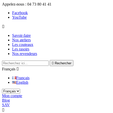
Appelez-nous :
04 73 80 41 41
Facebook
YouTube

Savoir-faire
Nos ateliers
Les couteaux
Les rasoirs
Nos revendeurs

Rechercher
Français

Français
English
Mon compte
Blog
SAV

