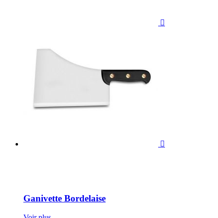


Ganivette Bordelaise
Voir plus