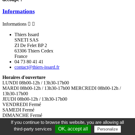
Informations
Informations


Thiers Issard
SNETI SAS
ZI De Felet BP 2
63306 Thiers Cedex
France
04 73 80 41 41
contact@thiers-issard.fr
Horaires d'ouverture
LUNDI 08h00-12h / 13h30-17h00
MARDI 08h00-12h / 13h30-17h00 MERCREDI 08h00-12h /
13h30-17h00
JEUDI 08h00-12h / 13h30-17h00
VENDREDI Fermé
SAMEDI Fermé
DIMANCHE Fermé
If you continue to browse this website, you are allowing all
Produits
third-party services
OK, accept all
Personalize