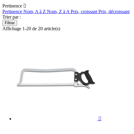
Pertinence

Pertinence
Nom, A à Z
Nom, Z à A
Prix, croissant
Prix, décroissant
Trier par :
Filtrer
Affichage 1-20 de 20 article(s)
