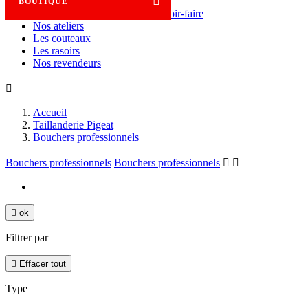

BOUTIQUE
Savoir-faire
Nos ateliers
Les couteaux
Les rasoirs
Nos revendeurs

Accueil
Taillanderie Pigeat
Bouchers professionnels
Bouchers professionnels
Bouchers professionnels



ok
Filtrer par

Effacer tout
Type