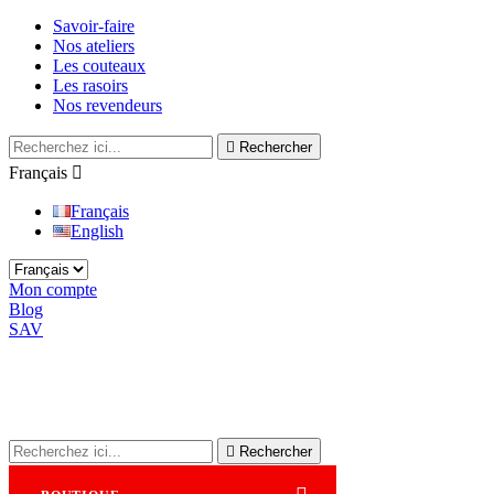
Savoir-faire
Nos ateliers
Les couteaux
Les rasoirs
Nos revendeurs

Rechercher
Français

Français
English
Mon compte
Blog
SAV

Rechercher
