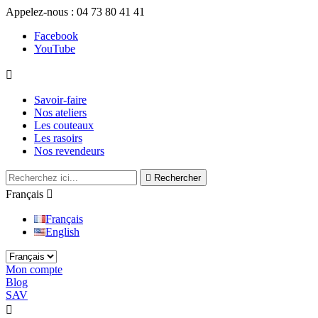
Appelez-nous :
04 73 80 41 41
Facebook
YouTube

Savoir-faire
Nos ateliers
Les couteaux
Les rasoirs
Nos revendeurs

Rechercher
Français

Français
English
Mon compte
Blog
SAV
