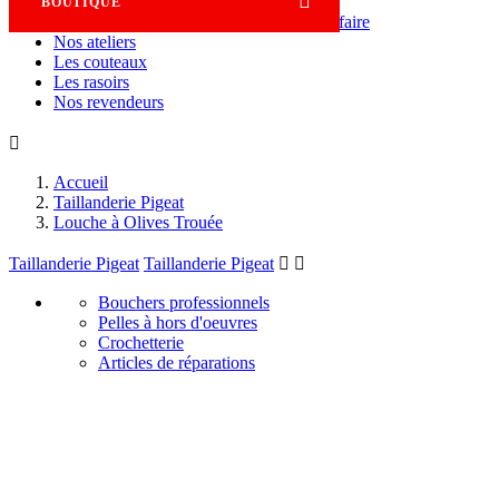

BOUTIQUE
Savoir-faire
Nos ateliers
Les couteaux
Les rasoirs
Nos revendeurs

Accueil
Taillanderie Pigeat
Louche à Olives Trouée
Taillanderie Pigeat
Taillanderie Pigeat


Bouchers professionnels
Pelles à hors d'oeuvres
Crochetterie
Articles de réparations