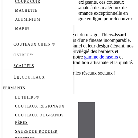
spécifiquement pour les professionnels exigeants, ces couteaux
COUPE CUIR
allient la précision de la fabrication artisanale à des matériaux de
MACHETTE
première qualité, garantissant une performance exceptionnelle en
cuisine. Naviguez à travers notre catalogue en ligne pour découvrir
ALUMINIUM
une grande variété de modèles.
MARIN
Pour les professionnels de la coiffure et du rasage, Thiers-Issard
propose une ligne exclusive de rasoirs d'une finesse incomparable.
COUTEAUX CHIEN ®
Réputés pour leur tranchant exceptionnel et leur design élégant, nos
rasoirs professionnels sont le choix privilégié des barbiers et
OSTREO™
coiffeurs du monde entier. Explorez notre
gamme de rasoirs
et
découvrez l'alliance parfaite entre la tradition artisanale et la qualité.
SCALPELS
Besoin de conseils ? Suivez-nous sur les réseaux sociaux !



COUTEAUX
FERMANTS
LE THIERS®
COUTEAUX RÉGIONAUX
COUTEAUX DE GRANDS
PÈRES
SAUZEDDE-RODDIER