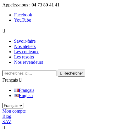
Appelez-nous :
04 73 80 41 41
Facebook
YouTube

Savoir-faire
Nos ateliers
Les couteaux
Les rasoirs
Nos revendeurs

Rechercher
Français

Français
English
Mon compte
Blog
SAV

