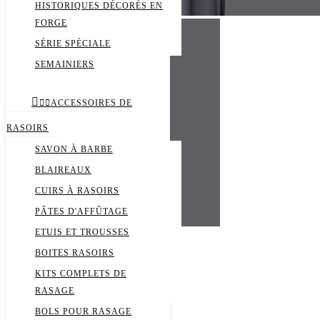
HISTORIQUES DÉCORÉS EN
FORGE
SÉRIE SPÉCIALE
SEMAINIERS



ACCESSOIRES DE
RASOIRS
SAVON À BARBE
BLAIREAUX
CUIRS À RASOIRS
PÂTES D'AFFÛTAGE
ETUIS ET TROUSSES
Produits phares
BOITES RASOIRS
KITS COMPLETS DE
RASAGE
Idéal forgée traditionnelle
BOLS POUR RASAGE
Couteaux fermants