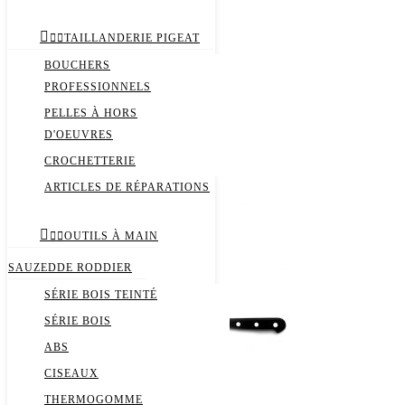
Ostreo™
Rasoirs



TAILLANDERIE PIGEAT
Taillanderie Pigeat
BOUCHERS
Idéal forgée traditionnelle
PROFESSIONNELS
Couteaux fermants
Ostreo™
PELLES À HORS
Rasoirs
D'OEUVRES
Taillanderie Pigeat
CROCHETTERIE
ARTICLES DE RÉPARATIONS



OUTILS À MAIN
SAUZEDDE RODDIER
SÉRIE BOIS TEINTÉ
SÉRIE BOIS
ABS
CISEAUX
THERMOGOMME