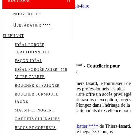

BOUTIQUE
Savoir-faire
Nos ateliers
NOUVEAUTÉS
Les couteaux
Les rasoirs



SABATIER ****
Nos revendeurs
ELEPHANT

IDÉAL FORGÉE
Accueil
TRADITIONNELLE
FAÇON IDÉAL
Thiers Issard - Couteaux Sabatier **** - Coutellerie pour
IDÉAL FORGÉE ACIER 4116
professionnels - Rasoirs coupe-choux
MITRE CARRÉE
Découvrez l'excellence artisanale de Thiers-Issard, le fournisseur de
BOUCHER ET SAIGNER
référence en coutellerie et rasoirs pour les professionnels les plus
exigeants depuis plus d'un siècle. Notre site offre un accès privilégié
BOUCHER SURMOULÉ
à une gamme complète de couteaux et de rasoirs d'exception, forgés
JAUNE
avec une précision artisanale inégalée. Plongez dans l'héritage de la
coutellerie de Thiers et découvrez des partenariats d'excellence pour
MASSIF ET NOGENT
votre entreprise.
GADGETS CULINAIRES
Plongez dans l'univers des
couteaux Sabatier ****
de Thiers-Issard,
BLOCS ET COFFRETS
une collection renommée pour sa qualité inégalée. Conçus