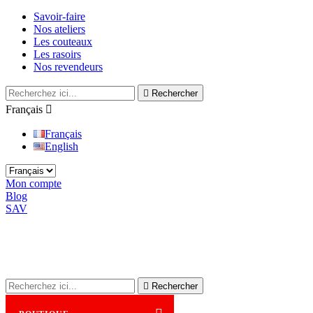
Savoir-faire
Nos ateliers
Les couteaux
Les rasoirs
Nos revendeurs

Rechercher
Français

Français
English
Mon compte
Blog
SAV

Rechercher
