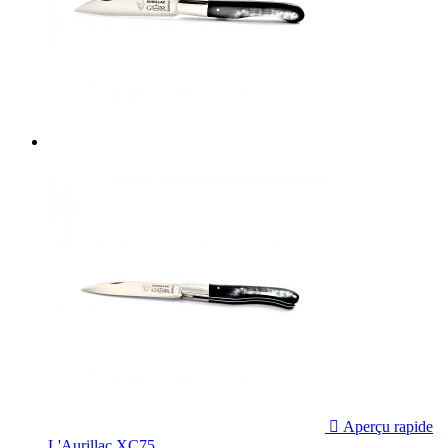

Aperçu rapide
L'Aurillac XC75