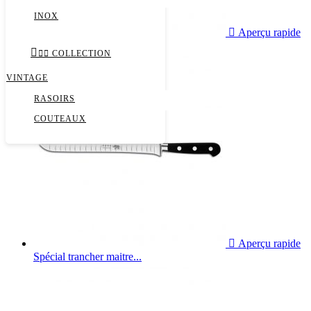
INOX

Aperçu rapide
Spécial trancher maitre...



COLLECTION
VINTAGE
RASOIRS
COUTEAUX

Aperçu rapide
Spécial trancher maitre...