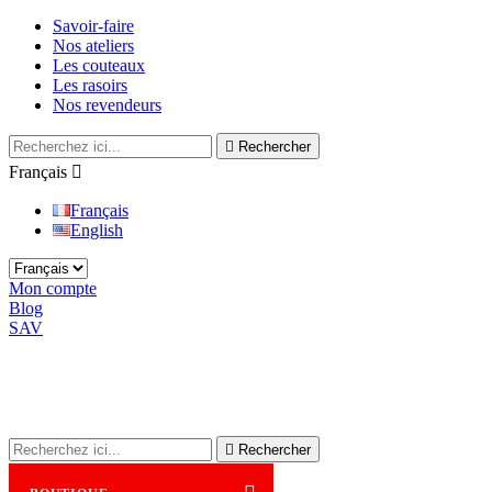
Savoir-faire
Nos ateliers
Les couteaux
Les rasoirs
Nos revendeurs

Rechercher
Français

Français
English
Mon compte
Blog
SAV

Rechercher
