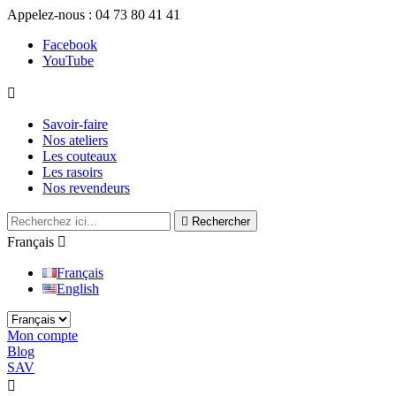
Appelez-nous :
04 73 80 41 41
Facebook
YouTube

Savoir-faire
Nos ateliers
Les couteaux
Les rasoirs
Nos revendeurs

Rechercher
Français

Français
English
Mon compte
Blog
SAV

