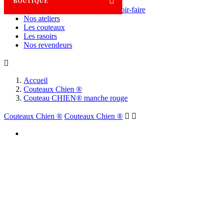

BOUTIQUE
Savoir-faire
Nos ateliers
Les couteaux
Les rasoirs
Nos revendeurs

Accueil
Couteaux Chien ®
Couteau CHIEN® manche rouge
Couteaux Chien ®
Couteaux Chien ®

