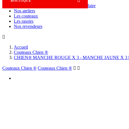

BOUTIQUE
Savoir-faire
Nos ateliers
Les couteaux
Les rasoirs
Nos revendeurs

Accueil
Couteaux Chien ®
CHIEN® MANCHE ROUGE X 3 - MANCHE JAUNE X 3 
Couteaux Chien ®
Couteaux Chien ®

