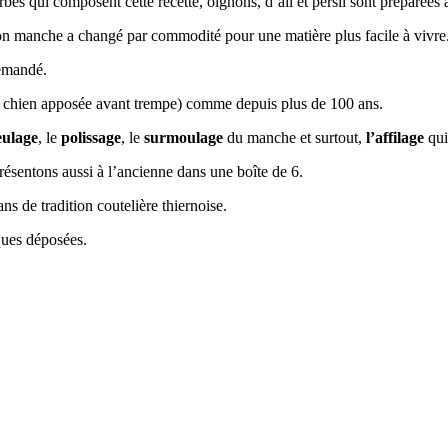
bes qui composent cette recette, oignons, d’ail et persil sont préparées
n manche a changé par commodité pour une matière plus facile à vivre
demandé.
u chien apposée avant trempe) comme depuis plus de 100 ans.
ulage
, le
polissage
, le
surmoulage
du manche et surtout,
l’affilage
qui
résentons aussi à l’ancienne dans une boîte de 6.
de tradition coutelière thiernoise.
ques déposées.