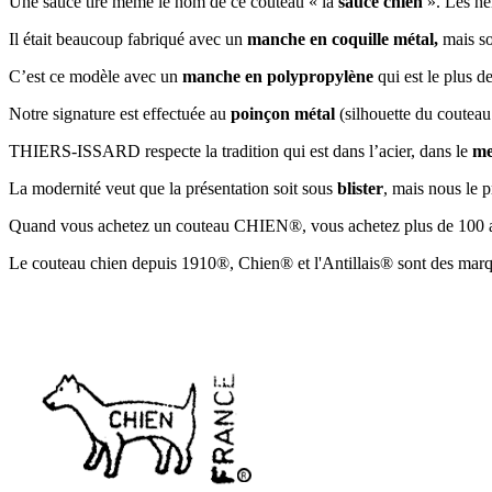
Une sauce tire même le nom de ce couteau « la
sauce chien
». Les her
Il était beaucoup fabriqué avec un
manche en coquille métal,
mais so
C’est ce modèle avec un
manche en polypropylène
qui est le plus 
Notre signature est effectuée au
poinçon métal
(silhouette du coutea
THIERS-ISSARD respecte la tradition qui est dans l’acier, dans le
me
La modernité veut que la présentation soit sous
blister
, mais nous le p
Quand vous achetez un couteau CHIEN®, vous achetez plus de 100 ans 
Le couteau chien depuis 1910®, Chien® et l'Antillais® sont des mar