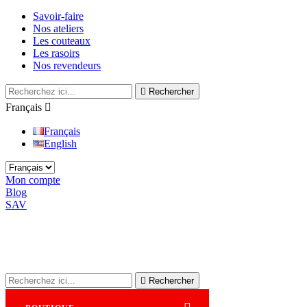
Savoir-faire
Nos ateliers
Les couteaux
Les rasoirs
Nos revendeurs

Rechercher
Français

Français
English
Mon compte
Blog
SAV

Rechercher
