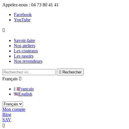
Appelez-nous :
04 73 80 41 41
Facebook
YouTube

Savoir-faire
Nos ateliers
Les couteaux
Les rasoirs
Nos revendeurs

Rechercher
Français

Français
English
Mon compte
Blog
SAV
