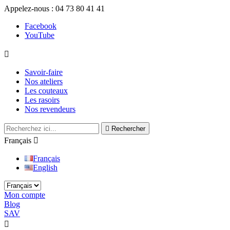
Appelez-nous :
04 73 80 41 41
Facebook
YouTube

Savoir-faire
Nos ateliers
Les couteaux
Les rasoirs
Nos revendeurs

Rechercher
Français

Français
English
Mon compte
Blog
SAV
