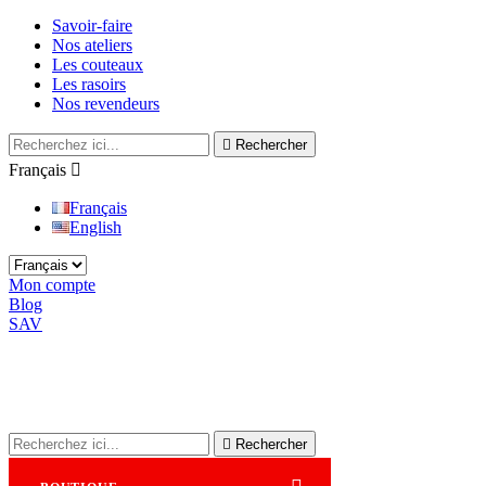
Savoir-faire
Nos ateliers
Les couteaux
Les rasoirs
Nos revendeurs

Rechercher
Français

Français
English
Mon compte
Blog
SAV

Rechercher
