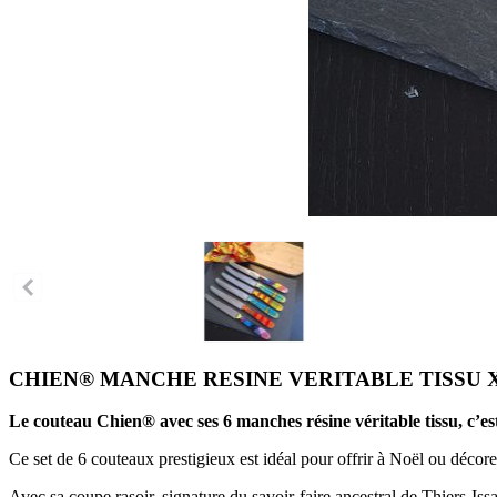
CHIEN® MANCHE RESINE VERITABLE TISSU X 6 d
Le couteau Chien® avec ses 6 manches résine véritable tissu, c’e
Ce set de 6 couteaux prestigieux est idéal pour offrir à Noël ou décore
Avec sa coupe rasoir, signature du savoir-faire ancestral de Thiers-Issa