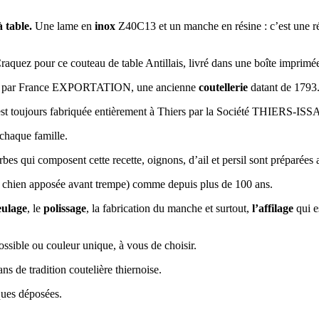
 table.
Une lame en
inox
Z40C13 et un manche en résine : c’est une r
Craquez pour ce couteau de table Antillais, livré dans une boîte imprimé
ris par France EXPORTATION, une ancienne
coutellerie
datant de 1793
 est toujours fabriquée entièrement à Thiers par la Société THIERS-
 chaque famille.
bes qui composent cette recette, oignons, d’ail et persil sont préparées
u chien apposée avant trempe) comme depuis plus de 100 ans.
ulage
, le
polissage
, la fabrication du manche et surtout,
l’affilage
qui e
ssible ou couleur unique, à vous de choisir.
de tradition coutelière thiernoise.
ques déposées.