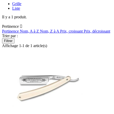
Grille
Liste
Il y a 1 produit.
Pertinence

Pertinence
Nom, A à Z
Nom, Z à A
Prix, croissant
Prix, décroissant
Trier par :
Filtrer
Affichage 1-1 de 1 article(s)