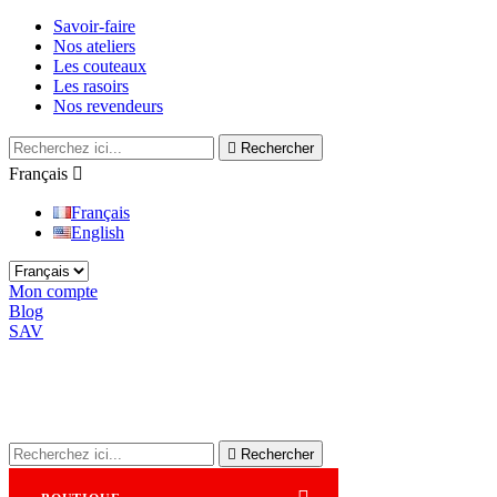
Savoir-faire
Nos ateliers
Les couteaux
Les rasoirs
Nos revendeurs

Rechercher
Français

Français
English
Mon compte
Blog
SAV

Rechercher
