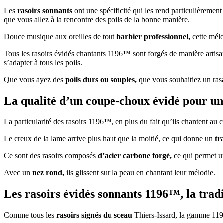
Les
rasoirs sonnants
ont une spécificité qui les rend particulièrement 
que vous allez à la rencontre des poils de la bonne manière.
Douce musique aux oreilles de tout
barbier professionnel,
cette mélo
Tous les rasoirs évidés chantants 1196™ sont forgés de manière artisan
s’adapter à tous les poils.
Que vous ayez des
poils durs ou souples,
que vous souhaitiez un ras
La qualité d’un coupe-choux évidé pour un
La particularité des rasoirs 1196™, en plus du fait qu’ils chantent au c
Le creux de la lame arrive plus haut que la moitié, ce qui donne un
tr
Ce sont des rasoirs composés
d’acier carbone forgé,
ce qui permet un
Avec un
nez rond,
ils glissent sur la peau en chantant leur mélodie.
Les rasoirs évidés sonnants 1196™, la trad
Comme tous les
rasoirs signés du sceau
Thiers-Issard, la gamme 1196