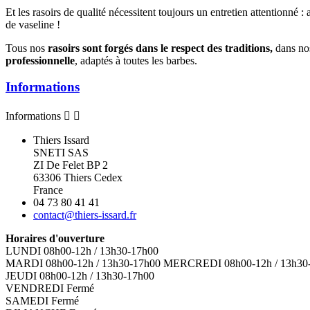
Et les rasoirs de qualité nécessitent toujours un entretien attentionné 
de vaseline !
Tous nos
rasoirs sont forgés dans le respect des traditions,
dans nos
professionnelle
, adaptés à toutes les barbes.
Informations
Informations


Thiers Issard
SNETI SAS
ZI De Felet BP 2
63306 Thiers Cedex
France
04 73 80 41 41
contact@thiers-issard.fr
Horaires d'ouverture
LUNDI 08h00-12h / 13h30-17h00
MARDI 08h00-12h / 13h30-17h00 MERCREDI 08h00-12h / 13h30
JEUDI 08h00-12h / 13h30-17h00
VENDREDI Fermé
SAMEDI Fermé