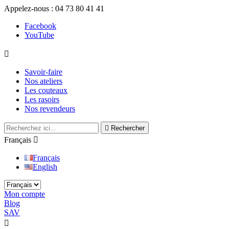
Appelez-nous :
04 73 80 41 41
Facebook
YouTube

Savoir-faire
Nos ateliers
Les couteaux
Les rasoirs
Nos revendeurs

Rechercher
Français

Français
English
Mon compte
Blog
SAV
