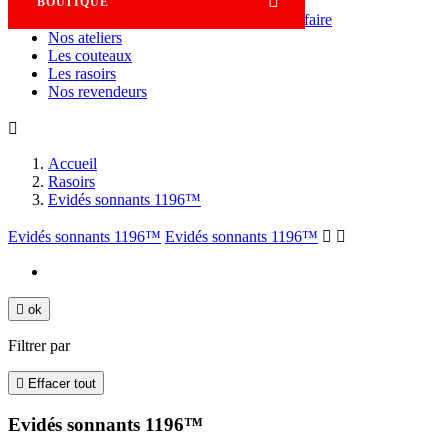

BOUTIQUE
Savoir-faire
Nos ateliers
Les couteaux
Les rasoirs
Nos revendeurs

Accueil
Rasoirs
Evidés sonnants 1196™
Evidés sonnants 1196™
Evidés sonnants 1196™



ok
Filtrer par

Effacer tout
Evidés sonnants 1196™