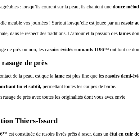
agréables : lorsqu’ils courent sur la peau, ils chantent une
douce mélod
die meuble vos journées ! Surtout lorsqu’elle est jouée par un
rasoir a
ale, dans le respect des traditions. L’amour et la passion des
lames
donn
age de près ou non, les
rasoirs évidés sonnants 1196™
ont tout ce don
 rasage de près
ontact de la peau, est que la
lame
est plus fine que les
rasoirs demi-évi
anchant fin et subtil,
permettant toutes les coupes de barbe.
 rasage de près avec toutes les originalités dont vous avez envie.
ition Thiers-Issard
™ est constituée de rasoirs livrés prêts à raser, dans un
étui en cuir de