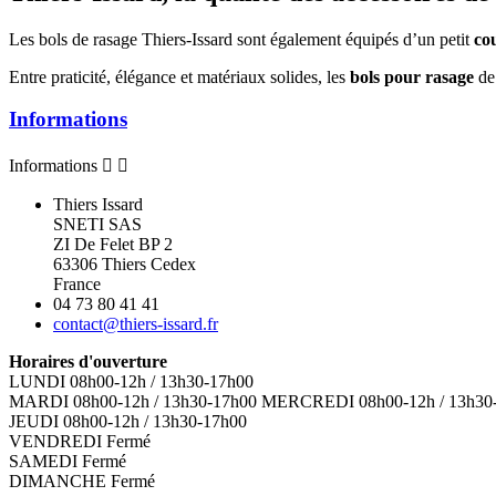
Les bols de rasage Thiers-Issard sont également équipés d’un petit
co
Entre praticité, élégance et matériaux solides, les
bols pour rasage
de
Informations
Informations


Thiers Issard
SNETI SAS
ZI De Felet BP 2
63306 Thiers Cedex
France
04 73 80 41 41
contact@thiers-issard.fr
Horaires d'ouverture
LUNDI 08h00-12h / 13h30-17h00
MARDI 08h00-12h / 13h30-17h00 MERCREDI 08h00-12h / 13h30
JEUDI 08h00-12h / 13h30-17h00
VENDREDI Fermé
SAMEDI Fermé
DIMANCHE Fermé