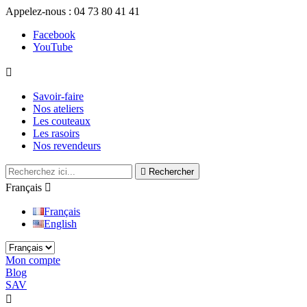
Appelez-nous :
04 73 80 41 41
Facebook
YouTube

Savoir-faire
Nos ateliers
Les couteaux
Les rasoirs
Nos revendeurs

Rechercher
Français

Français
English
Mon compte
Blog
SAV
