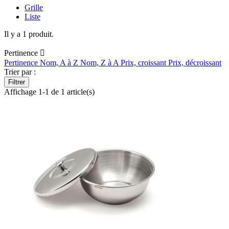
Grille
Liste
Il y a 1 produit.
Pertinence

Pertinence
Nom, A à Z
Nom, Z à A
Prix, croissant
Prix, décroissant
Trier par :
Filtrer
Affichage 1-1 de 1 article(s)