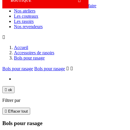

BOUTIQUE
Savoir-faire
Nos ateliers
Les couteaux
Les rasoirs
Nos revendeurs

Accueil
Accessoires de rasoirs
Bols pour rasage
Bols pour rasage
Bols pour rasage



ok
Filtrer par

Effacer tout
Bols pour rasage