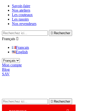
Savoir-faire
Nos ateliers
Les couteaux
Les rasoirs
Nos revendeurs

Rechercher
Français

Français
English
Mon compte
Blog
SAV

Rechercher
