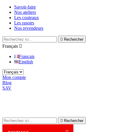
Savoir-faire
Nos ateliers
Les couteaux
Les rasoirs
Nos revendeurs

Rechercher
Français

Français
English
Mon compte
Blog
SAV

Rechercher
