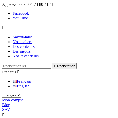
Appelez-nous :
04 73 80 41 41
Facebook
YouTube

Savoir-faire
Nos ateliers
Les couteaux
Les rasoirs
Nos revendeurs

Rechercher
Français

Français
English
Mon compte
Blog
SAV

