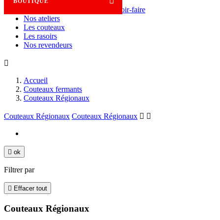

BOUTIQUE
Savoir-faire
Nos ateliers
Les couteaux
Les rasoirs
Nos revendeurs

Accueil
Couteaux fermants
Couteaux Régionaux
Couteaux Régionaux
Couteaux Régionaux



ok
Filtrer par

Effacer tout
Couteaux Régionaux