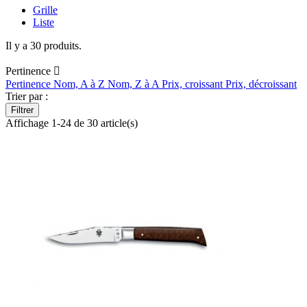
Grille
Liste
Il y a 30 produits.
Pertinence

Pertinence
Nom, A à Z
Nom, Z à A
Prix, croissant
Prix, décroissant
Trier par :
Filtrer
Affichage 1-24 de 30 article(s)