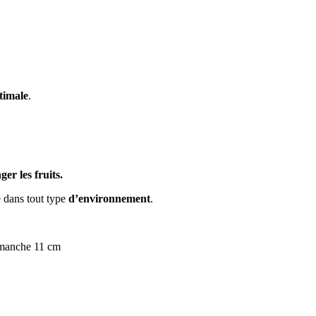
timale
.
er les fruits.
é dans tout type
d’environnement
.
 manche 11 cm