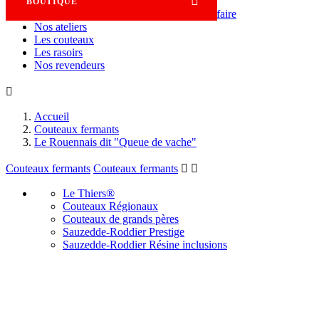

BOUTIQUE
Savoir-faire
Nos ateliers
Les couteaux
Les rasoirs
Nos revendeurs

Accueil
Couteaux fermants
Le Rouennais dit "Queue de vache"
Couteaux fermants
Couteaux fermants


Le Thiers®
Couteaux Régionaux
Couteaux de grands pères
Sauzedde-Roddier Prestige
Sauzedde-Roddier Résine inclusions