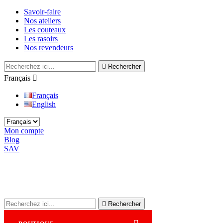
Savoir-faire
Nos ateliers
Les couteaux
Les rasoirs
Nos revendeurs

Rechercher
Français

Français
English
Mon compte
Blog
SAV

Rechercher
