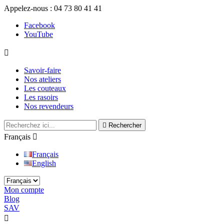
Appelez-nous :
04 73 80 41 41
Facebook
YouTube

Savoir-faire
Nos ateliers
Les couteaux
Les rasoirs
Nos revendeurs

Rechercher
Français

Français
English
Mon compte
Blog
SAV
