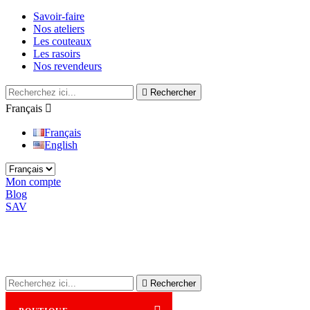
Savoir-faire
Nos ateliers
Les couteaux
Les rasoirs
Nos revendeurs

Rechercher
Français

Français
English
Mon compte
Blog
SAV

Rechercher
