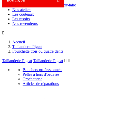

BOUTIQUE
Savoir-faire
Nos ateliers
Les couteaux
Les rasoirs
Nos revendeurs

Accueil
Taillanderie Pigeat
Fourchette trois ou quatre dents
Taillanderie Pigeat
Taillanderie Pigeat


Bouchers professionnels
Pelles à hors d'oeuvres
Crochetterie
Articles de réparations