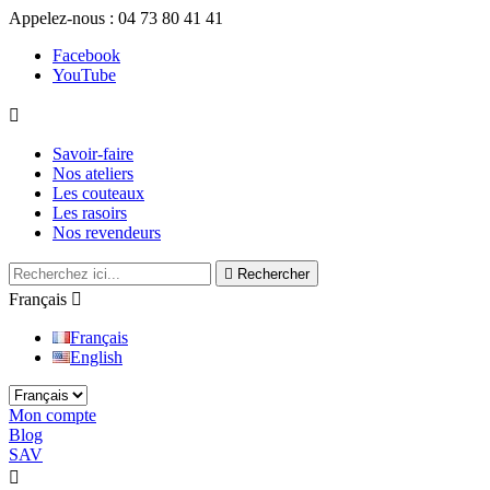
Appelez-nous :
04 73 80 41 41
Facebook
YouTube

Savoir-faire
Nos ateliers
Les couteaux
Les rasoirs
Nos revendeurs

Rechercher
Français

Français
English
Mon compte
Blog
SAV

