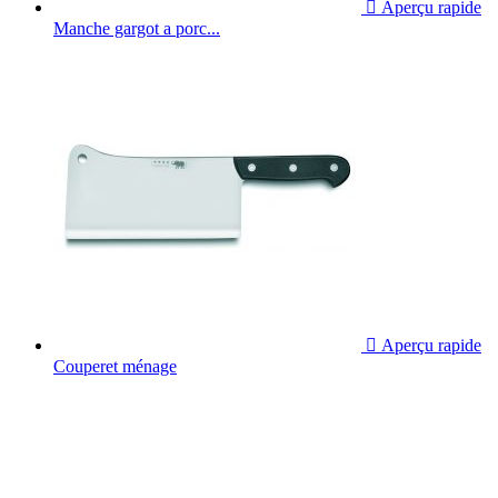

Aperçu rapide
Manche gargot a porc...

Aperçu rapide
Couperet ménage