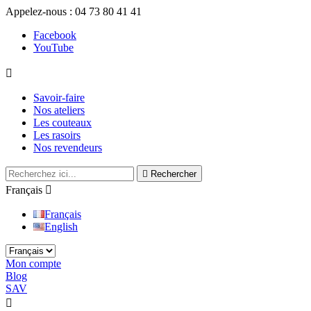
Appelez-nous :
04 73 80 41 41
Facebook
YouTube

Savoir-faire
Nos ateliers
Les couteaux
Les rasoirs
Nos revendeurs

Rechercher
Français

Français
English
Mon compte
Blog
SAV

