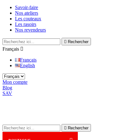
Savoir-faire
Nos ateliers
Les couteaux
Les rasoirs
Nos revendeurs

Rechercher
Français

Français
English
Mon compte
Blog
SAV

Rechercher
