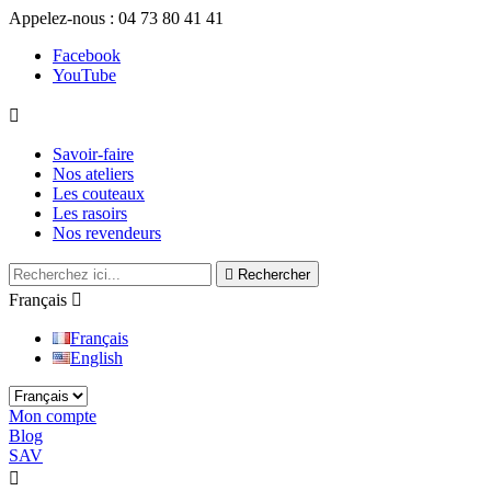
Appelez-nous :
04 73 80 41 41
Facebook
YouTube

Savoir-faire
Nos ateliers
Les couteaux
Les rasoirs
Nos revendeurs

Rechercher
Français

Français
English
Mon compte
Blog
SAV
