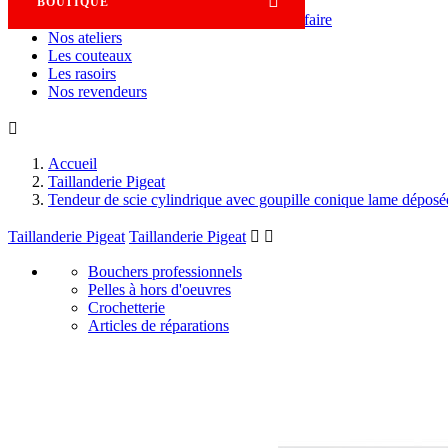

BOUTIQUE
Savoir-faire
Nos ateliers
Les couteaux
Les rasoirs
Nos revendeurs

Accueil
Taillanderie Pigeat
Tendeur de scie cylindrique avec goupille conique lame déposé
Taillanderie Pigeat
Taillanderie Pigeat


Bouchers professionnels
Pelles à hors d'oeuvres
Crochetterie
Articles de réparations