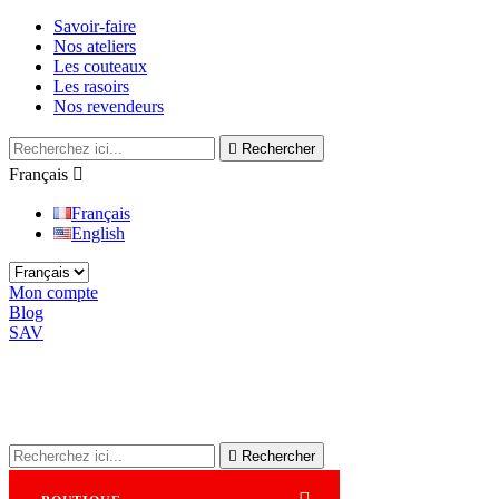
Savoir-faire
Nos ateliers
Les couteaux
Les rasoirs
Nos revendeurs

Rechercher
Français

Français
English
Mon compte
Blog
SAV

Rechercher
