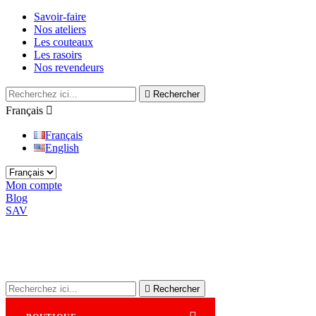
Savoir-faire
Nos ateliers
Les couteaux
Les rasoirs
Nos revendeurs

Rechercher
Français

Français
English
Mon compte
Blog
SAV

Rechercher
