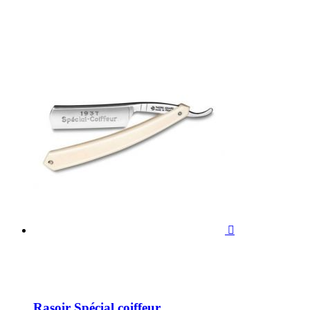

Rasoir Spécial coiffeur