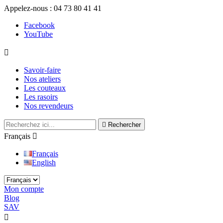
Appelez-nous :
04 73 80 41 41
Facebook
YouTube

Savoir-faire
Nos ateliers
Les couteaux
Les rasoirs
Nos revendeurs

Rechercher
Français

Français
English
Mon compte
Blog
SAV
