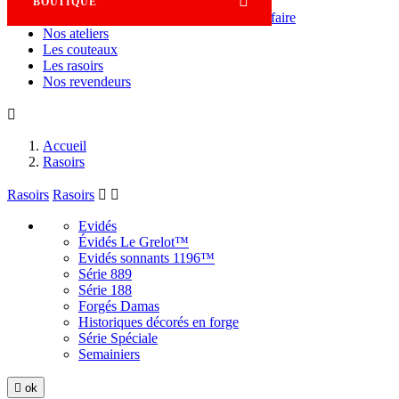

BOUTIQUE
Savoir-faire
Nos ateliers
Les couteaux
Les rasoirs
Nos revendeurs

Accueil
Rasoirs
Rasoirs
Rasoirs


Evidés
Évidés Le Grelot™
Evidés sonnants 1196™
Série 889
Série 188
Forgés Damas
Historiques décorés en forge
Série Spéciale
Semainiers

ok