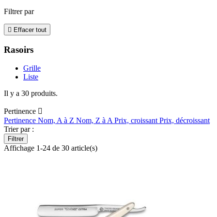
Filtrer par

Effacer tout
Rasoirs
Grille
Liste
Il y a 30 produits.
Pertinence

Pertinence
Nom, A à Z
Nom, Z à A
Prix, croissant
Prix, décroissant
Trier par :
Filtrer
Affichage 1-24 de 30 article(s)