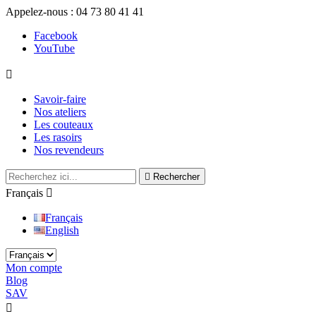
Appelez-nous :
04 73 80 41 41
Facebook
YouTube

Savoir-faire
Nos ateliers
Les couteaux
Les rasoirs
Nos revendeurs

Rechercher
Français

Français
English
Mon compte
Blog
SAV

