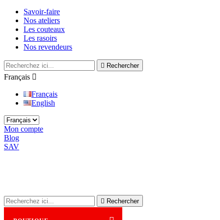
Savoir-faire
Nos ateliers
Les couteaux
Les rasoirs
Nos revendeurs

Rechercher
Français

Français
English
Mon compte
Blog
SAV

Rechercher
