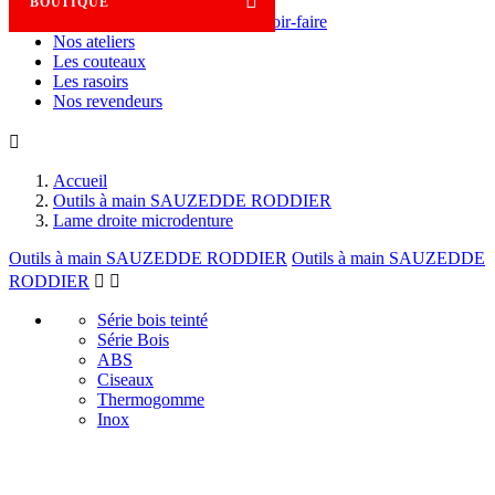

BOUTIQUE
Savoir-faire
Nos ateliers
Les couteaux
Les rasoirs
Nos revendeurs

Accueil
Outils à main SAUZEDDE RODDIER
Lame droite microdenture
Outils à main SAUZEDDE RODDIER
Outils à main SAUZEDDE
RODDIER


Série bois teinté
Série Bois
ABS
Ciseaux
Thermogomme
Inox