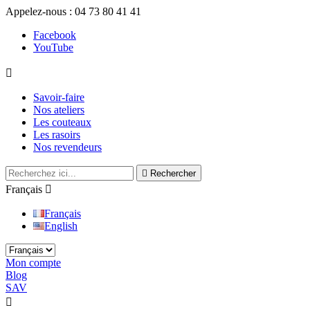
Appelez-nous :
04 73 80 41 41
Facebook
YouTube

Savoir-faire
Nos ateliers
Les couteaux
Les rasoirs
Nos revendeurs

Rechercher
Français

Français
English
Mon compte
Blog
SAV

