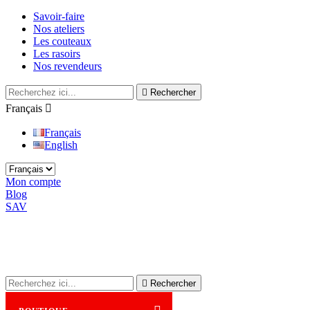
Savoir-faire
Nos ateliers
Les couteaux
Les rasoirs
Nos revendeurs

Rechercher
Français

Français
English
Mon compte
Blog
SAV

Rechercher
