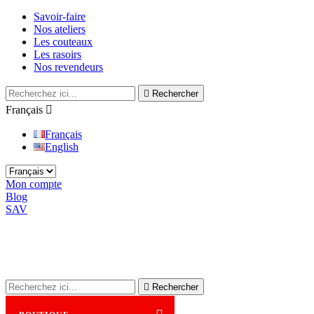
Savoir-faire
Nos ateliers
Les couteaux
Les rasoirs
Nos revendeurs

Rechercher
Français

Français
English
Mon compte
Blog
SAV

Rechercher
