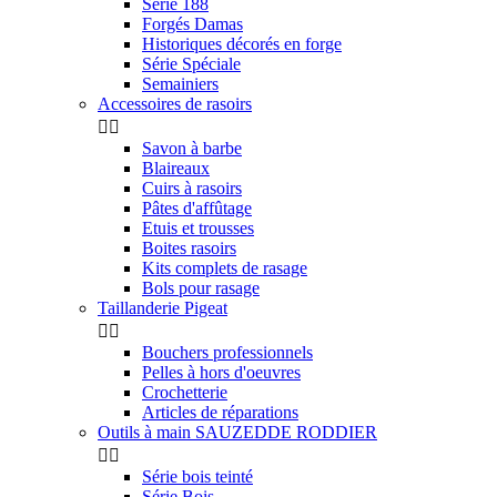
Série 188
Forgés Damas
Historiques décorés en forge
Série Spéciale
Semainiers
Accessoires de rasoirs


Savon à barbe
Blaireaux
Cuirs à rasoirs
Pâtes d'affûtage
Etuis et trousses
Boites rasoirs
Kits complets de rasage
Bols pour rasage
Taillanderie Pigeat


Bouchers professionnels
Pelles à hors d'oeuvres
Crochetterie
Articles de réparations
Outils à main SAUZEDDE RODDIER


Série bois teinté
Série Bois