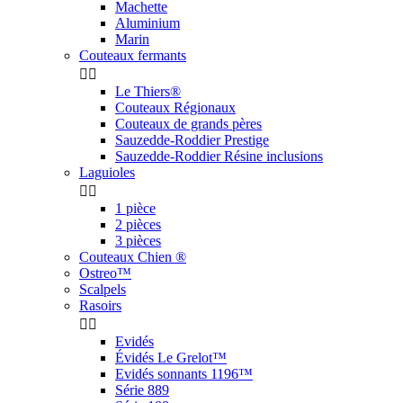
Machette
Aluminium
Marin
Couteaux fermants


Le Thiers®
Couteaux Régionaux
Couteaux de grands pères
Sauzedde-Roddier Prestige
Sauzedde-Roddier Résine inclusions
Laguioles


1 pièce
2 pièces
3 pièces
Couteaux Chien ®
Ostreo™
Scalpels
Rasoirs


Evidés
Évidés Le Grelot™
Evidés sonnants 1196™
Série 889