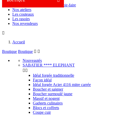

BOUTIQUE
Savoir-faire
Nos ateliers
Les couteaux
Les rasoirs
Nos revendeurs

Accueil
Boutique
Boutique


Nouveautés
SABATIER **** ELEPHANT


Idéal forgée traditionnelle
Façon idéal
Idéal forgée Acier 4116 mitre carrée
Boucher et saigner
Boucher surmoulé jaune
Massif et nogent
Gadgets culinaires
Blocs et coffrets
Coupe cuir