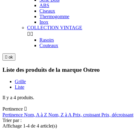
ABS
Ciseaux
Thermogomme
Inox
COLLECTION VINTAGE


Rasoirs
Couteaux

ok
Liste des produits de la marque Ostreo
Grille
Liste
Il y a 4 produits.
Pertinence

Pertinence
Nom, A à Z
Nom, Z à A
Prix, croissant
Prix, décroissant
Trier par :
Affichage 1-4 de 4 article(s)