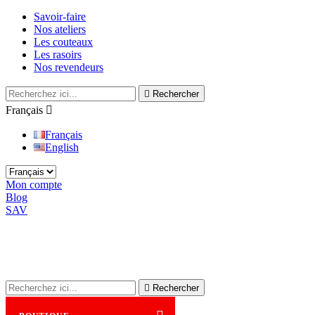
Savoir-faire
Nos ateliers
Les couteaux
Les rasoirs
Nos revendeurs

Rechercher
Français

Français
English
Mon compte
Blog
SAV

Rechercher
