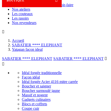

BOUTIQUE
Savoir-faire
Nos ateliers
Les couteaux
Les rasoirs
Nos revendeurs

Accueil
SABATIER **** ELEPHANT
Yatagan façon ideal
SABATIER **** ELEPHANT
SABATIER **** ELEPHANT


Idéal forgée traditionnelle
Façon idéal
Idéal forgée Acier 4116 mitre carrée
Boucher et saigner
Boucher surmoulé jaune
Massif et nogent
Gadgets culinaires
Blocs et coffrets
Coupe cuir