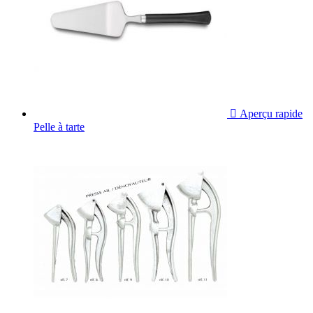

Aperçu rapide
Pelle à tarte