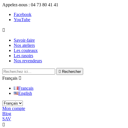
Appelez-nous :
04 73 80 41 41
Facebook
YouTube

Savoir-faire
Nos ateliers
Les couteaux
Les rasoirs
Nos revendeurs

Rechercher
Français

Français
English
Mon compte
Blog
SAV

