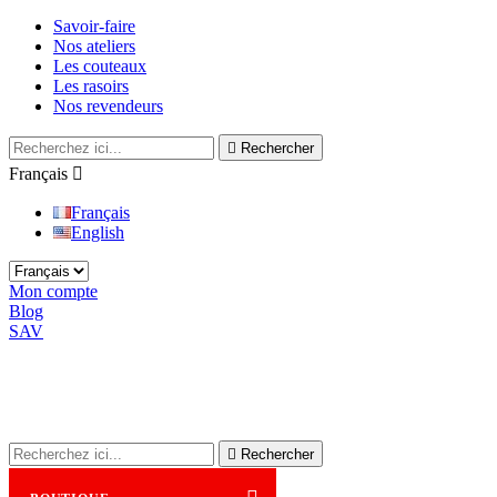
Savoir-faire
Nos ateliers
Les couteaux
Les rasoirs
Nos revendeurs

Rechercher
Français

Français
English
Mon compte
Blog
SAV

Rechercher
