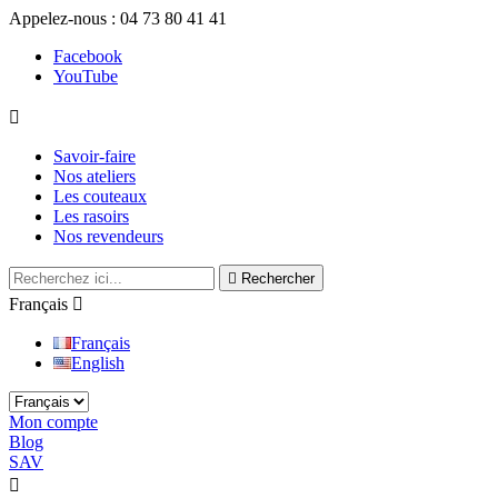
Appelez-nous :
04 73 80 41 41
Facebook
YouTube

Savoir-faire
Nos ateliers
Les couteaux
Les rasoirs
Nos revendeurs

Rechercher
Français

Français
English
Mon compte
Blog
SAV

