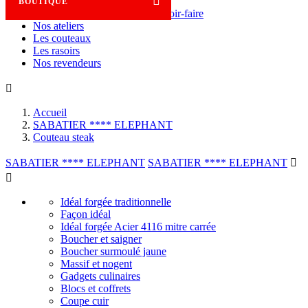

BOUTIQUE
Savoir-faire
Nos ateliers
Les couteaux
Les rasoirs
Nos revendeurs

Accueil
SABATIER **** ELEPHANT
Couteau steak
SABATIER **** ELEPHANT
SABATIER **** ELEPHANT


Idéal forgée traditionnelle
Façon idéal
Idéal forgée Acier 4116 mitre carrée
Boucher et saigner
Boucher surmoulé jaune
Massif et nogent
Gadgets culinaires
Blocs et coffrets
Coupe cuir