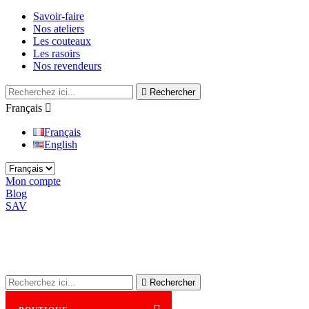
Savoir-faire
Nos ateliers
Les couteaux
Les rasoirs
Nos revendeurs

Rechercher
Français

Français
English
Mon compte
Blog
SAV

Rechercher
