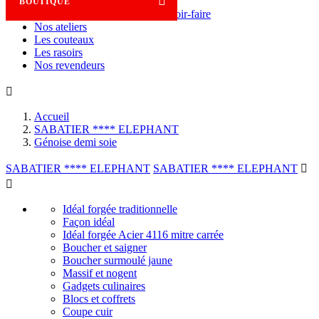

BOUTIQUE
Savoir-faire
Nos ateliers
Les couteaux
Les rasoirs
Nos revendeurs

Accueil
SABATIER **** ELEPHANT
Génoise demi soie
SABATIER **** ELEPHANT
SABATIER **** ELEPHANT


Idéal forgée traditionnelle
Façon idéal
Idéal forgée Acier 4116 mitre carrée
Boucher et saigner
Boucher surmoulé jaune
Massif et nogent
Gadgets culinaires
Blocs et coffrets
Coupe cuir