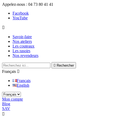
Appelez-nous :
04 73 80 41 41
Facebook
YouTube

Savoir-faire
Nos ateliers
Les couteaux
Les rasoirs
Nos revendeurs

Rechercher
Français

Français
English
Mon compte
Blog
SAV

