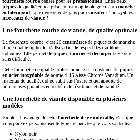
fourchette courbe
pensée pour les
professionnels
. Entre deux
piques
de qualité et une prise en main optimale grâce à un
manche
antidérapant
: que demander de plus pour
cuisiner
d’incroyables
morceaux de viande ?
Une fourchette courbe de viande, de qualité optimale
La fourchette courbe, c’est 26
centimètres
de piques et de
manche
d’une qualité optimale, réalisés dans le respect des traditions
culinaires. Elle permet de
piquer
,
tourner
et
découper
la viande
sans difficulté.
Cette fourchette de qualité professionnelle est constituée de
piques
en acier inoxydable
de norme 4116 Aissy Chrome Vanadium. Un
matériau de qualité, qui ne subit pas l’usure et qui apporte de
nombreuses garanties en matière de résistance et de fiabilité.
Une fourchette de viande disponible en plusieurs
modèles
En plus, l’avantage de cette
fourchette de grande taille,
c’est que
vous pouvez personnaliser le type de manche que vous souhaitez :
Nylon noir
Stamina rouge ou vert ou bleu ou bleu/micarta blanc