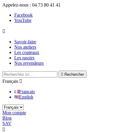
Appelez-nous :
04 73 80 41 41
Facebook
YouTube

Savoir-faire
Nos ateliers
Les couteaux
Les rasoirs
Nos revendeurs

Rechercher
Français

Français
English
Mon compte
Blog
SAV

