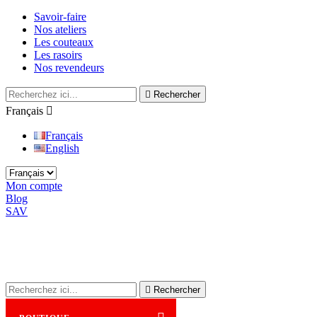
Savoir-faire
Nos ateliers
Les couteaux
Les rasoirs
Nos revendeurs

Rechercher
Français

Français
English
Mon compte
Blog
SAV

Rechercher
