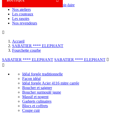

BOUTIQUE
Savoir-faire
Nos ateliers
Les couteaux
Les rasoirs
Nos revendeurs

Accueil
SABATIER **** ELEPHANT
Fourchette courbe
SABATIER **** ELEPHANT
SABATIER **** ELEPHANT


Idéal forgée traditionnelle
Façon idéal
Idéal forgée Acier 4116 mitre carrée
Boucher et saigner
Boucher surmoulé jaune
Massif et nogent
Gadgets culinaires
Blocs et coffrets
Coupe cuir