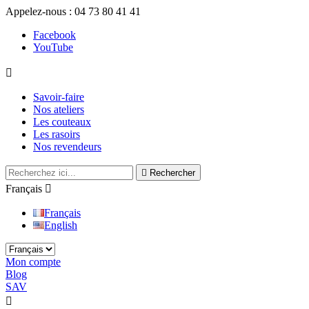
Appelez-nous :
04 73 80 41 41
Facebook
YouTube

Savoir-faire
Nos ateliers
Les couteaux
Les rasoirs
Nos revendeurs

Rechercher
Français

Français
English
Mon compte
Blog
SAV

