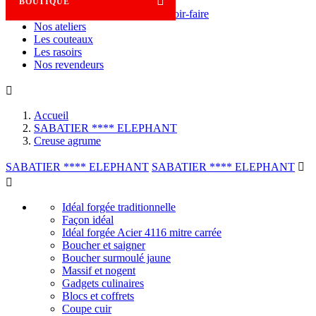

BOUTIQUE
Savoir-faire
Nos ateliers
Les couteaux
Les rasoirs
Nos revendeurs

Accueil
SABATIER **** ELEPHANT
Creuse agrume
SABATIER **** ELEPHANT
SABATIER **** ELEPHANT


Idéal forgée traditionnelle
Façon idéal
Idéal forgée Acier 4116 mitre carrée
Boucher et saigner
Boucher surmoulé jaune
Massif et nogent
Gadgets culinaires
Blocs et coffrets
Coupe cuir