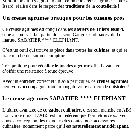
Surtout lorsqu’il s’agit d’un outil comme le creuse agrumes Thiers-
Issard, réalisé dans le respect des
traditions
de la
coutellerie
!
Un creuse agrumes pratique pour les cuisines pros
Ce creuse agrumes est conçu dans les
ateliers de Thiers-Issard,
situé à Thiers. Il fait partie de la série Gadgets Culinaires, de la
marque SABATIER **** ELEPHANT.
C’est un outil qui trouve sa place dans toutes les
cuisines
, et qui se
fraie un chemin sur nos comptoirs.
Très pratique pour
récolter le jus des agrumes,
il a l’avantage
d’offrir une résistance à toute épreuve.
Avec un entretien correct et un soin particulier, ce
creuse agrumes
peut vous accompagner tout au long de votre carrière de
cuisinier
!
Le creuse-agrumes SABATIER **** ELEPHANT
L’ultime avantage de ce
gadget culinaire,
c’est son manche en ABS
noir virole dural. L’ABS est un matériau que l’on retrouve souvent
dans la conception des manches des couteaux et accessoires
culinaires, notamment parce qu’il est
naturellement antidérapant.