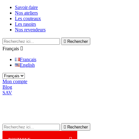
Savoir-faire
Nos ateliers
Les couteaux
Les rasoirs
Nos revendeurs

Rechercher
Français

Français
English
Mon compte
Blog
SAV

Rechercher
