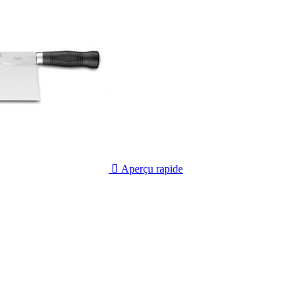

Aperçu rapide