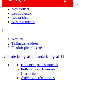

BOUTIQUE
Savoir-faire
Nos ateliers
Les couteaux
Les rasoirs
Nos revendeurs

Accueil
Taillanderie Pigeat
Fendoir picard carré
Taillanderie Pigeat
Taillanderie Pigeat


Bouchers professionnels
Pelles à hors d'oeuvres
Crochetterie
Articles de réparations