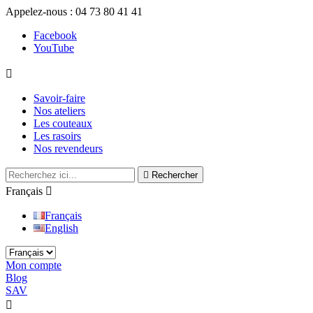
Appelez-nous :
04 73 80 41 41
Facebook
YouTube

Savoir-faire
Nos ateliers
Les couteaux
Les rasoirs
Nos revendeurs

Rechercher
Français

Français
English
Mon compte
Blog
SAV
