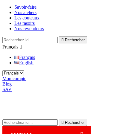
Savoir-faire
Nos ateliers
Les couteaux
Les rasoirs
Nos revendeurs

Rechercher
Français

Français
English
Mon compte
Blog
SAV

Rechercher
